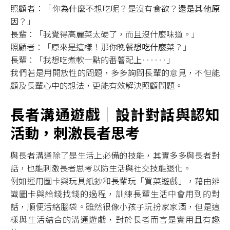
照顧者：「你
為什麼
不想吃呢？是沒有食欲？
還是其他原
因
？」
長輩：「我覺得高麗菜太硬了，而且沒什麼味道。」
照顧者：「原來是這樣！那你晚餐
想吃什麼
菜？」
長輩：「我想吃煮軟一點的番薯配上‥‥‥」
我們若是用開放性的問題，多多詢問長輩的意見，不但能
顧及長輩心中的想法，更能有效解決照顧問題。
長者溝通遊戲｜設計對話與認知
活動，刺激長者思考
與長者溝通除了是生活上必備的技能，其實多多與長者對
話，也能刺激長者思考以防生活與社交技能退化。
例如運用圖卡與玩具紙鈔和長輩玩「買菜遊戲」，藉由辨
識圖卡與給錢找錢的過程，訓練長輩生活中會用到的對
話，順便活絡腦袋。雖然很像小孩子玩扮家家酒，但是這
樣與生活結合的溝通遊戲，對於長者而言是實用且有趣