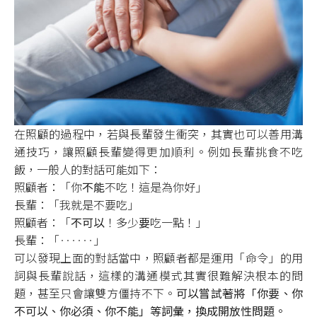
在照顧的過程中，若與長輩發生衝突，其實也可以善用溝
通技巧，讓照顧長輩變得更加順利。例如長輩挑食不吃
飯，一般人的對話可能如下：
照顧者：「你
不能
不吃！這是為你好」
長輩：「我就是不要吃」
照顧者：「
不可以
！多少
要
吃一點！」
長輩：「‥‥‥」
可以發現上面的對話當中，照顧者都是運用「命令」的用
詞與長輩說話，這樣的溝通模式其實很難解決根本的問
題，甚至只會讓雙方僵持不下。
可以嘗試著將「你要、你
不可以、你必須、你不能」等詞彙，換成開放性問題。