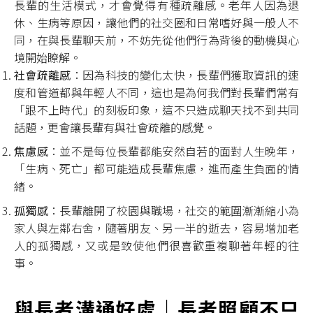
長輩的生活模式，才會覺得有種疏離感。老年人因為退
休、生病等原因，讓他們的社交圈和日常嗜好與一般人不
同，在與長輩聊天前，不妨先從他們行為背後的動機與心
境開始瞭解。
社會疏離感
：因為科技的變化太快，長輩們獲取資訊的速
度和管道都與年輕人不同，這也是為何我們對長輩們常有
「跟不上時代」的刻板印象，這不只造成聊天找不到共同
話題，更會讓長輩有與社會疏離的感覺。
焦慮感
：並不是每位長輩都能安然自若的面對人生晚年，
「生病、死亡」都可能造成長輩焦慮，進而產生負面的情
緒。
孤獨感
：長輩離開了校園與職場，社交的範圍漸漸縮小為
家人與左鄰右舍，隨著朋友、另一半的逝去，容易增加老
人的孤獨感，又或是致使他們很喜歡重複聊著年輕的往
事。
與長者溝通好處｜長者照顧不只