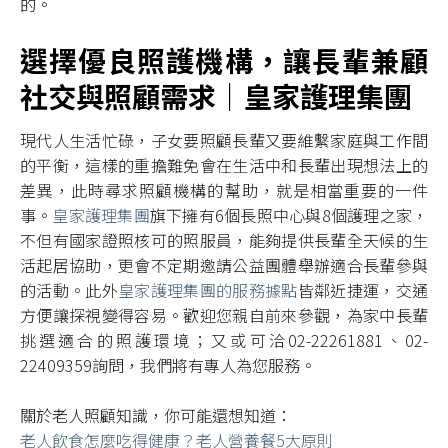
的。
選擇優良照護機構，讓長輩兼顧
社交與照顧需求｜皇家護理集團
現代人生活忙碌，子女要照顧長輩又要維繫家庭與工作間
的平衡，這樣的重擔難免會在生活中和長輩出現想法上的
差異，此時尋求照顧機構的幫助，就是相當重要的一件
事。
皇家護理集團
旗下擁有6個長照中心與8個護理之家，
不但有國家證照核可的照服員，能夠提供長輩全天候的生
活起居協助，更會不定期邀請公益團體舉辦適合長輩參與
的活動。此外
皇家護理集團的服務據點
皆鄰近捷運，交通
方便讓探視變得容易。歡迎您親自前來參觀，為家中長輩
挑選適合的照護環境；又或可洽02-22261881、02-
22409359詢問，我們將有專人為您服務。
關於老人照顧知識，你可能還想知道：
老人飲食怎麼吃得健康？老人營養餐5大原則