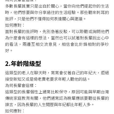
多數長輩其實只是出自於關心，當你向他們提起你的生活
時，他們想要與你分享過往的生活經驗。那些聽來刺耳的
批評，只是他們不懂得如何表達關心與建議。
如何應對：
面對長輩的批評時，先別急著反駁，可以聆聽或詢問他們
為什麼會有這樣的想法，當然也可以試著對長輩說出心中
的看法，兩邊互相交流意見，相信會比針鋒相對的爭吵
好。
2.年齡階級型
這類型的老人在聊天時，常常會仗著自己的年紀大，拒絕
接受新知又或是倚老賣老要求年輕人聽他的話。
為何長輩會這樣：
這類型的長輩個性上通常比較保守，原因可能與早期台灣
傳統家庭教育有關，他們通常認為晚輩應該要聽從長輩的
諫言，因為長輩的人生閱歷與年紀都比年輕人多。
如何應對：