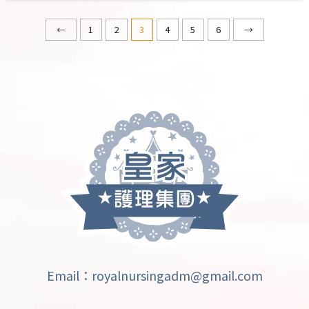
←
1
2
3
4
5
6
→
Email：royalnursingadm@gmail.com