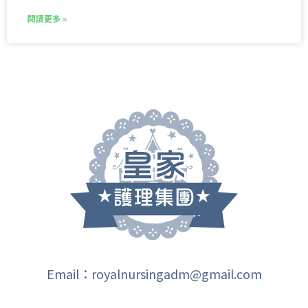
閱讀更多 »
Email：royalnursingadm@gmail.com