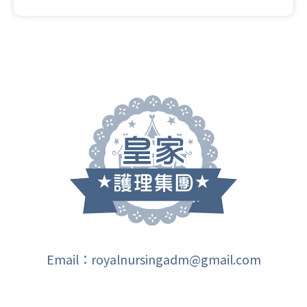
Email：royalnursingadm@gmail.com