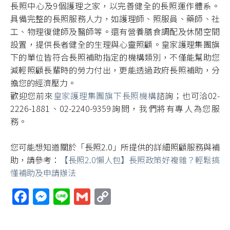
長照中心及9個護理之家，以完善健全的長照運作體系。
具備完整的長照服務人力，如護理師、照服員、藥師、社
工、物理復健師及醫師等。還有營養膳食調配及休閒空間
設置，提供長者健全的生理與心靈照顧。皇家護理集團旗
下的單位皆符合長照補助指定的機構類別，不僅能幫助您
減輕照顧長輩時的勞力付出，更能透過政府長照補助，分
擔您的經濟壓力。
歡迎您前來
皇家護理集團旗下長照機構
諮詢；也可洽02-
2226-1881、02-2240-9359詢問，我們將有專人為您服
務。
您可能想知道關於「長照2.0」所提供的詳細照顧服務與補
助，請參考：
【長照2.0懶人包】長照政策好複雜？輕鬆搞
懂補助及申請辦法
Facebook
Messenger
Line
Gmail
Copy
Link